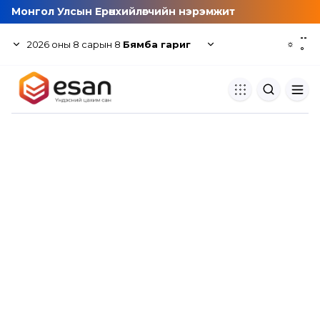
Монгол Улсын Ерөнхийлөгчийн нэрэмжит
--
2026
оны
8
сарын
8
Бямба гариг
☼
°
Хуулбар шалгуур
Нэгдсэн сангаас шалгаж
хуулбарын түвшин тогтоох.
Толь бичиг
Монгол хэлний их тайлбар тол
хайх.
Судлаачийн булан
Судалгааны тэмдэглэлээ хадгала
хуваалцах.
Гишүүнчлэл
Унших багц худалдан авах.