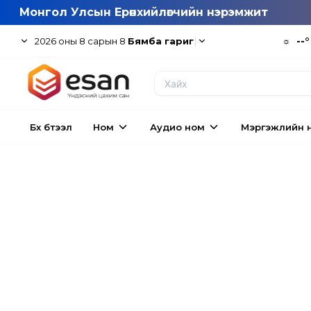
Монгол Улсын Ерөнхийлөгчийн нэрэмжит
|
☼
--°
2026
оны
8
сарын
8
Бямба гариг
Бүх бүтээл
Ном
Аудио ном
Мэргэжлийн 