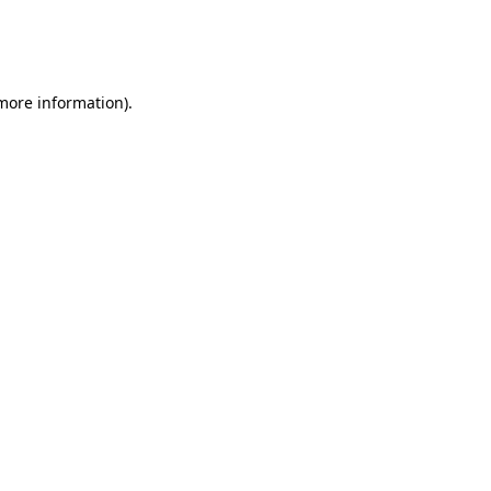
 more information)
.