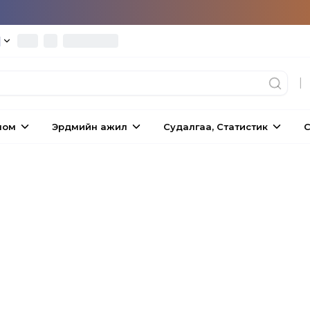
|
|
ном
Эрдмийн ажил
Судалгаа, Статистик
С