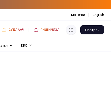
|
Монгол
English
|
Нэвтрэх
СУДЛААЧ
ГИШҮҮНЧЛЭЛ
Хуулбар шалгуур
этгүүл
ЕБС
Нэгдсэн сангаас шалгаж
хуулбарын түвшин тогтоох.
Толь бичиг
Монгол хэлний их тайлбар толиос
хайх.
Судлаачийн булан
Судалгааны тэмдэглэлээ хадгалах,
хуваалцах.
Гишүүнчлэл
Унших багц худалдан авах.