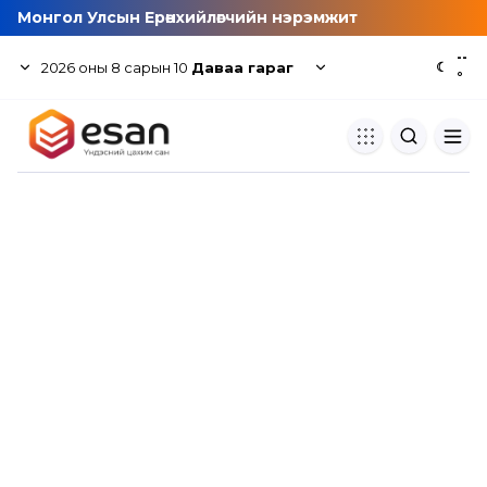
Монгол Улсын Ерөнхийлөгчийн нэрэмжит
--
2026
оны
8
сарын
10
Даваа гараг
☾
°
Хуулбар шалгуур
Нэгдсэн сангаас шалгаж
хуулбарын түвшин тогтоох.
Толь бичиг
Монгол хэлний их тайлбар тол
хайх.
Судлаачийн булан
Судалгааны тэмдэглэлээ хадгала
хуваалцах.
Гишүүнчлэл
Унших багц худалдан авах.