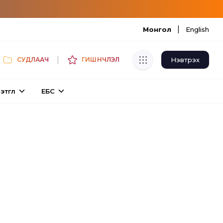
|
Монгол
English
|
Нэвтрэх
СУДЛААЧ
ГИШҮҮНЧЛЭЛ
Хуулбар шалгуур
этгүүл
ЕБС
Нэгдсэн сангаас шалгаж
хуулбарын түвшин тогтоох.
Толь бичиг
Монгол хэлний их тайлбар толиос
хайх.
Судлаачийн булан
Судалгааны тэмдэглэлээ хадгалах,
хуваалцах.
Гишүүнчлэл
Унших багц худалдан авах.