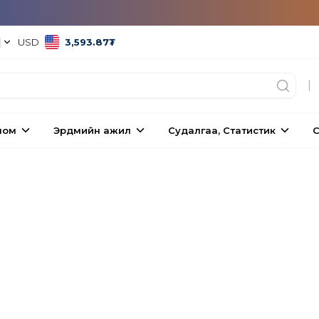
|
USD
3,593.87
₮
|
ном
Эрдмийн ажил
Судалгаа, Статистик
С