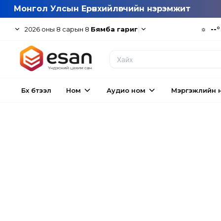
Монгол Улсын Ерөнхийлөгчийн нэрэмжит
|
☼
--°
2026
оны
8
сарын
8
Бямба гариг
Бүх бүтээл
Ном
Аудио ном
Мэргэжлийн 