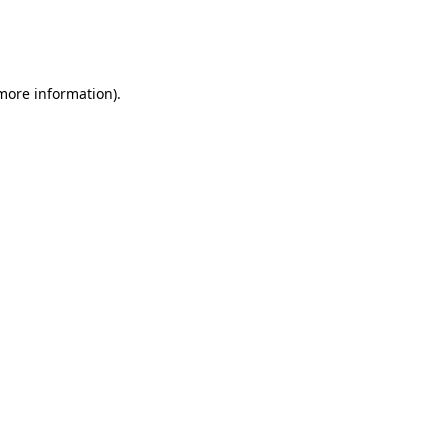
 more information)
.