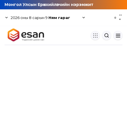
Монгол Улсын Ерөнхийлөгчийн нэрэмжит
--
2026
оны
8
сарын
9
Ням гараг
☼
°
Хуулбар шалгуур
Нэгдсэн сангаас шалгаж
хуулбарын түвшин тогтоох.
Толь бичиг
Монгол хэлний их тайлбар тол
хайх.
Судлаачийн булан
Судалгааны тэмдэглэлээ хадгала
хуваалцах.
Гишүүнчлэл
Унших багц худалдан авах.