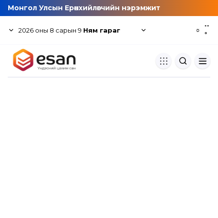
Монгол Улсын Ерөнхийлөгчийн нэрэмжит
--
2026
оны
8
сарын
9
Ням гараг
☼
°
Хуулбар шалгуур
Нэгдсэн сангаас шалгаж
хуулбарын түвшин тогтоох.
Толь бичиг
Монгол хэлний их тайлбар тол
хайх.
Судлаачийн булан
Судалгааны тэмдэглэлээ хадгала
хуваалцах.
Гишүүнчлэл
Унших багц худалдан авах.