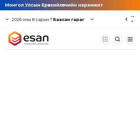
Монгол Улсын Ерөнхийлөгчийн нэрэмжит
--
2026
оны
8
сарын
7
Баасан гараг
☾
°
Хуулбар шалгуур
Нэгдсэн сангаас шалгаж
хуулбарын түвшин тогтоох.
Толь бичиг
Монгол хэлний их тайлбар тол
хайх.
Судлаачийн булан
Судалгааны тэмдэглэлээ хадгала
хуваалцах.
Гишүүнчлэл
Унших багц худалдан авах.