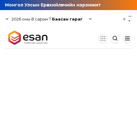
Монгол Улсын Ерөнхийлөгчийн нэрэмжит
--
2026
оны
8
сарын
7
Баасан гараг
☼
°
Хуулбар шалгуур
Нэгдсэн сангаас шалгаж
хуулбарын түвшин тогтоох.
Толь бичиг
Монгол хэлний их тайлбар тол
хайх.
Судлаачийн булан
Судалгааны тэмдэглэлээ хадгала
хуваалцах.
Гишүүнчлэл
Унших багц худалдан авах.