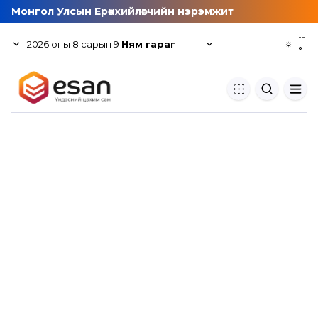
Монгол Улсын Ерөнхийлөгчийн нэрэмжит
--
2026
оны
8
сарын
9
Ням гараг
☼
°
Хуулбар шалгуур
Нэгдсэн сангаас шалгаж
хуулбарын түвшин тогтоох.
Толь бичиг
Монгол хэлний их тайлбар тол
хайх.
Судлаачийн булан
Судалгааны тэмдэглэлээ хадгала
хуваалцах.
Гишүүнчлэл
Унших багц худалдан авах.