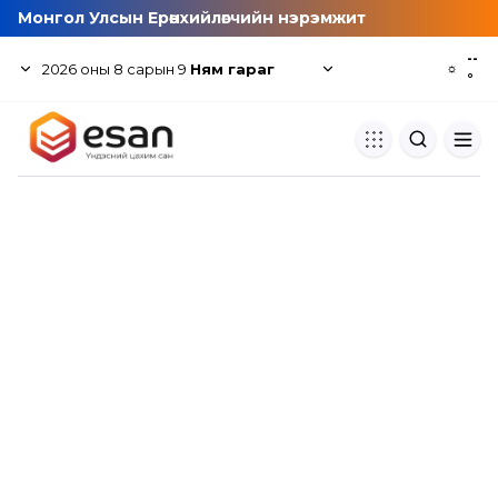
Монгол Улсын Ерөнхийлөгчийн нэрэмжит
--
2026
оны
8
сарын
9
Ням гараг
☼
°
Хуулбар шалгуур
Нэгдсэн сангаас шалгаж
хуулбарын түвшин тогтоох.
Толь бичиг
Монгол хэлний их тайлбар тол
хайх.
Судлаачийн булан
Судалгааны тэмдэглэлээ хадгала
хуваалцах.
Гишүүнчлэл
Унших багц худалдан авах.