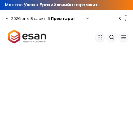
Монгол Улсын Ерөнхийлөгчийн нэрэмжит
--
2026
оны
8
сарын
6
Пүрэв гараг
☾
°
Хуулбар шалгуур
Нэгдсэн сангаас шалгаж
хуулбарын түвшин тогтоох.
Толь бичиг
Монгол хэлний их тайлбар тол
хайх.
Судлаачийн булан
Судалгааны тэмдэглэлээ хадгала
хуваалцах.
Гишүүнчлэл
Унших багц худалдан авах.