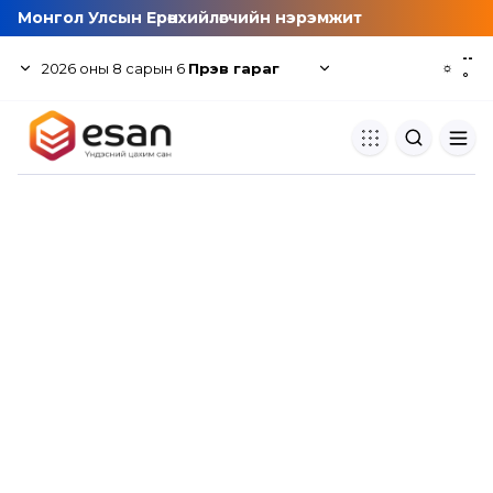
Монгол Улсын Ерөнхийлөгчийн нэрэмжит
--
2026
оны
8
сарын
6
Пүрэв гараг
☼
°
Хуулбар шалгуур
Нэгдсэн сангаас шалгаж
хуулбарын түвшин тогтоох.
Толь бичиг
Монгол хэлний их тайлбар тол
хайх.
Судлаачийн булан
Судалгааны тэмдэглэлээ хадгала
хуваалцах.
Гишүүнчлэл
Унших багц худалдан авах.