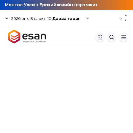
Монгол Улсын Ерөнхийлөгчийн нэрэмжит
--
2026
оны
8
сарын
10
Даваа гараг
☼
°
Хуулбар шалгуур
Нэгдсэн сангаас шалгаж
хуулбарын түвшин тогтоох.
Толь бичиг
Монгол хэлний их тайлбар тол
хайх.
Судлаачийн булан
Судалгааны тэмдэглэлээ хадгала
хуваалцах.
Гишүүнчлэл
Унших багц худалдан авах.