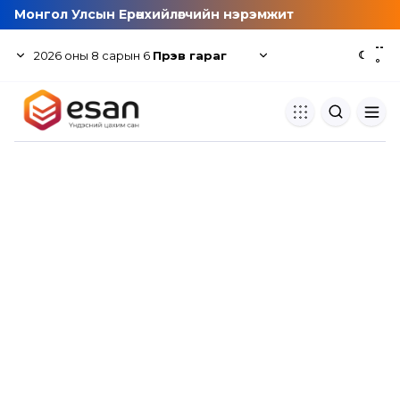
Монгол Улсын Ерөнхийлөгчийн нэрэмжит
--
2026
оны
8
сарын
6
Пүрэв гараг
☾
°
Хуулбар шалгуур
Нэгдсэн сангаас шалгаж
хуулбарын түвшин тогтоох.
Толь бичиг
Монгол хэлний их тайлбар тол
хайх.
Судлаачийн булан
Судалгааны тэмдэглэлээ хадгала
хуваалцах.
Гишүүнчлэл
Унших багц худалдан авах.