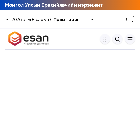
Монгол Улсын Ерөнхийлөгчийн нэрэмжит
--
2026
оны
8
сарын
6
Пүрэв гараг
☾
°
Хуулбар шалгуур
Нэгдсэн сангаас шалгаж
хуулбарын түвшин тогтоох.
Толь бичиг
Монгол хэлний их тайлбар тол
хайх.
Судлаачийн булан
Судалгааны тэмдэглэлээ хадгала
хуваалцах.
Гишүүнчлэл
Унших багц худалдан авах.