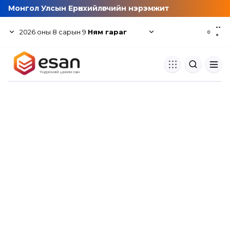
Монгол Улсын Ерөнхийлөгчийн нэрэмжит
--
2026
оны
8
сарын
9
Ням гараг
☼
°
Хуулбар шалгуур
Нэгдсэн сангаас шалгаж
хуулбарын түвшин тогтоох.
Толь бичиг
Монгол хэлний их тайлбар тол
хайх.
Судлаачийн булан
Судалгааны тэмдэглэлээ хадгала
хуваалцах.
Гишүүнчлэл
Унших багц худалдан авах.