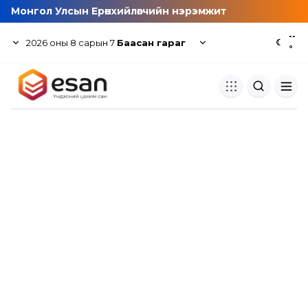
Монгол Улсын Ерөнхийлөгчийн нэрэмжит
--
2026
оны
8
сарын
7
Баасан гараг
☾
°
Хуулбар шалгуур
Нэгдсэн сангаас шалгаж
хуулбарын түвшин тогтоох.
Толь бичиг
Монгол хэлний их тайлбар тол
хайх.
Судлаачийн булан
Судалгааны тэмдэглэлээ хадгала
хуваалцах.
Гишүүнчлэл
Унших багц худалдан авах.