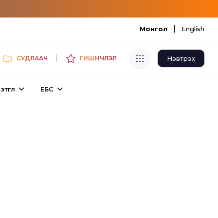
|
Монгол
English
|
Нэвтрэх
СУДЛААЧ
ГИШҮҮНЧЛЭЛ
Хуулбар шалгуур
этгүүл
ЕБС
Нэгдсэн сангаас шалгаж
хуулбарын түвшин тогтоох.
Толь бичиг
Монгол хэлний их тайлбар толиос
хайх.
Судлаачийн булан
Судалгааны тэмдэглэлээ хадгалах,
хуваалцах.
Гишүүнчлэл
Унших багц худалдан авах.