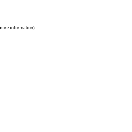
 more information)
.