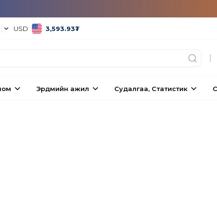
°
|
USD
3,593.93
₮
|
ном
Эрдмийн ажил
Судалгаа, Статистик
С