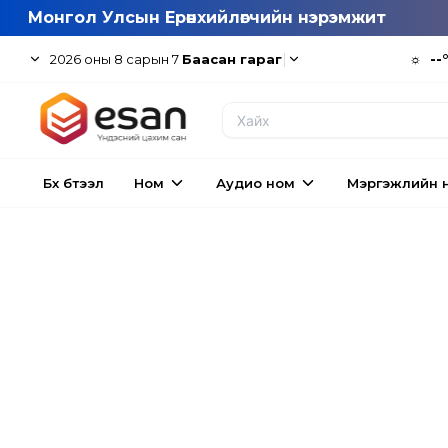
Монгол Улсын Ерөнхийлөгчийн нэрэмжит
|
☼
--
2026
оны
8
сарын
7
Баасан гараг
Бүх бүтээл
Ном
Аудио ном
Мэргэжлийн 