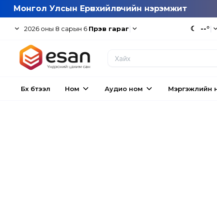
Монгол Улсын Ерөнхийлөгчийн нэрэмжит
|
☾
--°
|
2026
оны
8
сарын
6
Пүрэв гараг
Бүх бүтээл
Ном
Аудио ном
Мэргэжлийн 