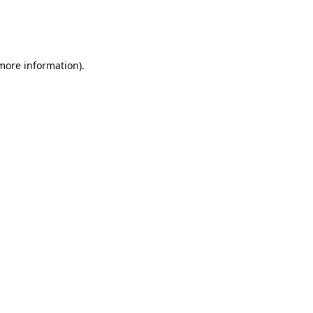
 more information)
.