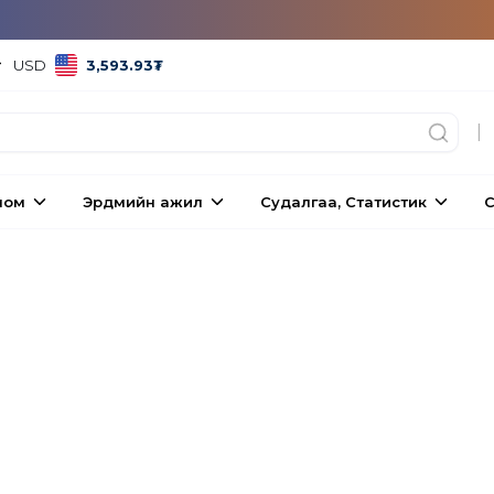
USD
3,593.93
₮
|
ном
Эрдмийн ажил
Судалгаа, Статистик
С