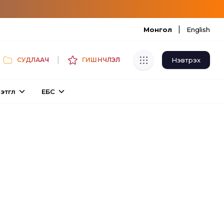
|
Монгол
English
|
Нэвтрэх
СУДЛААЧ
ГИШҮҮНЧЛЭЛ
Хуулбар шалгуур
этгүүл
ЕБС
Нэгдсэн сангаас шалгаж
хуулбарын түвшин тогтоох.
Толь бичиг
Монгол хэлний их тайлбар толиос
хайх.
Судлаачийн булан
Судалгааны тэмдэглэлээ хадгалах,
хуваалцах.
Гишүүнчлэл
Унших багц худалдан авах.