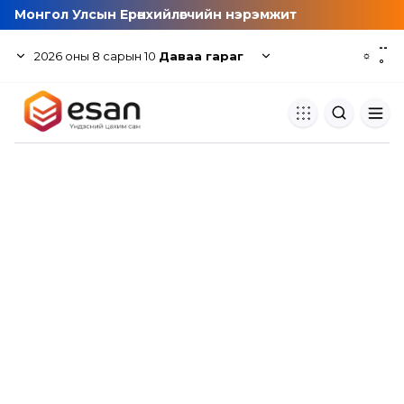
Монгол Улсын Ерөнхийлөгчийн нэрэмжит
--
2026
оны
8
сарын
10
Даваа гараг
☼
°
Хуулбар шалгуур
Нэгдсэн сангаас шалгаж
хуулбарын түвшин тогтоох.
Толь бичиг
Монгол хэлний их тайлбар тол
хайх.
Судлаачийн булан
Судалгааны тэмдэглэлээ хадгала
хуваалцах.
Гишүүнчлэл
Унших багц худалдан авах.