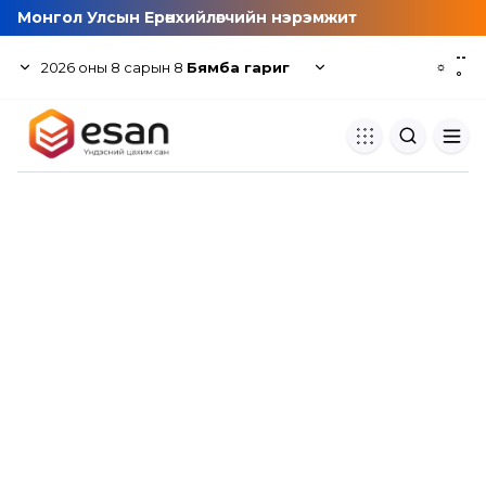
Монгол Улсын Ерөнхийлөгчийн нэрэмжит
--
2026
оны
8
сарын
8
Бямба гариг
☼
°
Хуулбар шалгуур
Нэгдсэн сангаас шалгаж
хуулбарын түвшин тогтоох.
Толь бичиг
Монгол хэлний их тайлбар тол
хайх.
Судлаачийн булан
Судалгааны тэмдэглэлээ хадгала
хуваалцах.
Гишүүнчлэл
Унших багц худалдан авах.