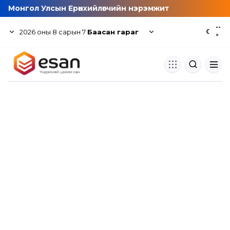
Монгол Улсын Ерөнхийлөгчийн нэрэмжит
--
2026
оны
8
сарын
7
Баасан гараг
☾
°
Хуулбар шалгуур
Нэгдсэн сангаас шалгаж
хуулбарын түвшин тогтоох.
Толь бичиг
Монгол хэлний их тайлбар тол
хайх.
Судлаачийн булан
Судалгааны тэмдэглэлээ хадгала
хуваалцах.
Гишүүнчлэл
Унших багц худалдан авах.