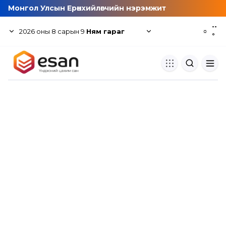
Монгол Улсын Ерөнхийлөгчийн нэрэмжит
--
2026
оны
8
сарын
9
Ням гараг
☼
°
Хуулбар шалгуур
Нэгдсэн сангаас шалгаж
хуулбарын түвшин тогтоох.
Толь бичиг
Монгол хэлний их тайлбар тол
хайх.
Судлаачийн булан
Судалгааны тэмдэглэлээ хадгала
хуваалцах.
Гишүүнчлэл
Унших багц худалдан авах.