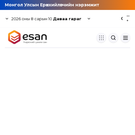
Монгол Улсын Ерөнхийлөгчийн нэрэмжит
--
2026
оны
8
сарын
10
Даваа гараг
☾
°
Хуулбар шалгуур
Нэгдсэн сангаас шалгаж
хуулбарын түвшин тогтоох.
Толь бичиг
Монгол хэлний их тайлбар тол
хайх.
Судлаачийн булан
Судалгааны тэмдэглэлээ хадгала
хуваалцах.
Гишүүнчлэл
Унших багц худалдан авах.