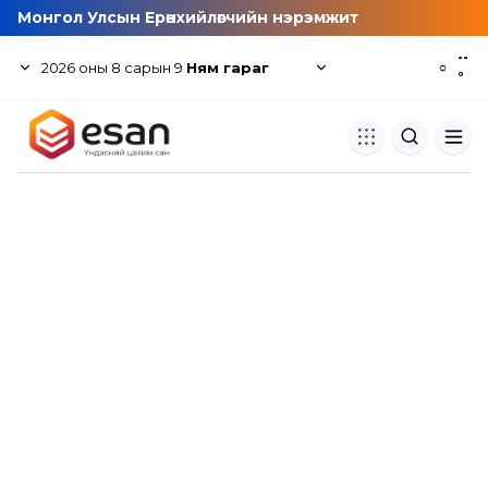
Монгол Улсын Ерөнхийлөгчийн нэрэмжит
--
2026
оны
8
сарын
9
Ням гараг
☼
°
Хуулбар шалгуур
Нэгдсэн сангаас шалгаж
хуулбарын түвшин тогтоох.
Толь бичиг
Монгол хэлний их тайлбар тол
хайх.
Судлаачийн булан
Судалгааны тэмдэглэлээ хадгала
хуваалцах.
Гишүүнчлэл
Унших багц худалдан авах.