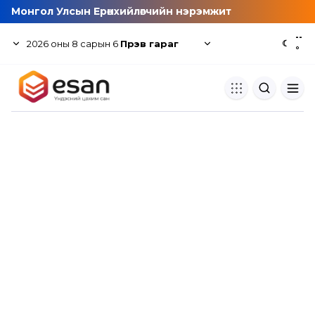
Монгол Улсын Ерөнхийлөгчийн нэрэмжит
--
2026
оны
8
сарын
6
Пүрэв гараг
☾
°
Хуулбар шалгуур
Нэгдсэн сангаас шалгаж
хуулбарын түвшин тогтоох.
Толь бичиг
Монгол хэлний их тайлбар тол
хайх.
Судлаачийн булан
Судалгааны тэмдэглэлээ хадгала
хуваалцах.
Гишүүнчлэл
Унших багц худалдан авах.