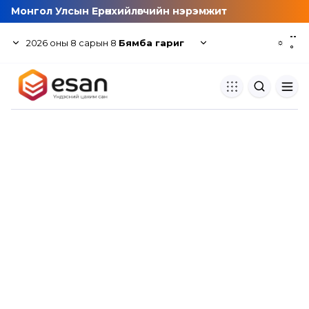
Монгол Улсын Ерөнхийлөгчийн нэрэмжит
--
2026
оны
8
сарын
8
Бямба гариг
☼
°
Хуулбар шалгуур
Нэгдсэн сангаас шалгаж
хуулбарын түвшин тогтоох.
Толь бичиг
Монгол хэлний их тайлбар тол
хайх.
Судлаачийн булан
Судалгааны тэмдэглэлээ хадгала
хуваалцах.
Гишүүнчлэл
Унших багц худалдан авах.