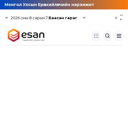
Монгол Улсын Ерөнхийлөгчийн нэрэмжит
--
2026
оны
8
сарын
7
Баасан гараг
☼
°
Хуулбар шалгуур
Нэгдсэн сангаас шалгаж
хуулбарын түвшин тогтоох.
Толь бичиг
Монгол хэлний их тайлбар тол
хайх.
Судлаачийн булан
Судалгааны тэмдэглэлээ хадгала
хуваалцах.
Гишүүнчлэл
Унших багц худалдан авах.