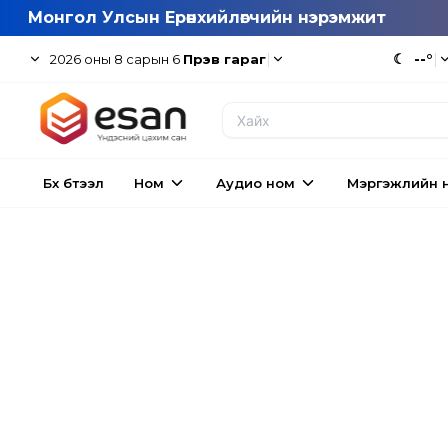
Монгол Улсын Ерөнхийлөгчийн нэрэмжит
|
☾
--°
|
2026
оны
8
сарын
6
Пүрэв гараг
Бүх бүтээл
Ном
Аудио ном
Мэргэжлийн 