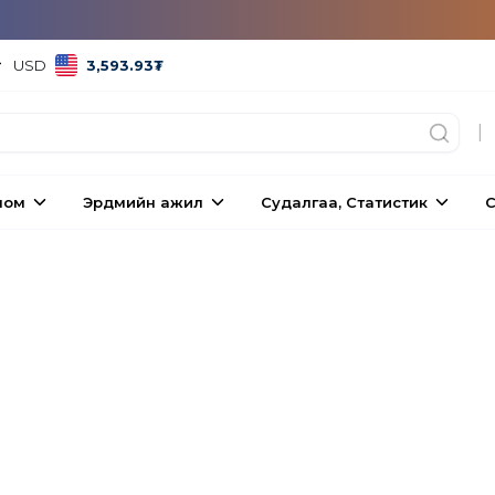
USD
3,593.93
₮
|
ном
Эрдмийн ажил
Судалгаа, Статистик
С