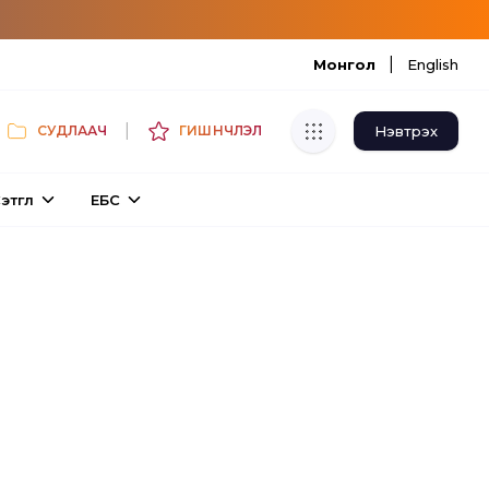
|
Монгол
English
|
Нэвтрэх
СУДЛААЧ
ГИШҮҮНЧЛЭЛ
Хуулбар шалгуур
этгүүл
ЕБС
Нэгдсэн сангаас шалгаж
хуулбарын түвшин тогтоох.
Толь бичиг
Монгол хэлний их тайлбар толиос
хайх.
Судлаачийн булан
Судалгааны тэмдэглэлээ хадгалах,
хуваалцах.
Гишүүнчлэл
Унших багц худалдан авах.