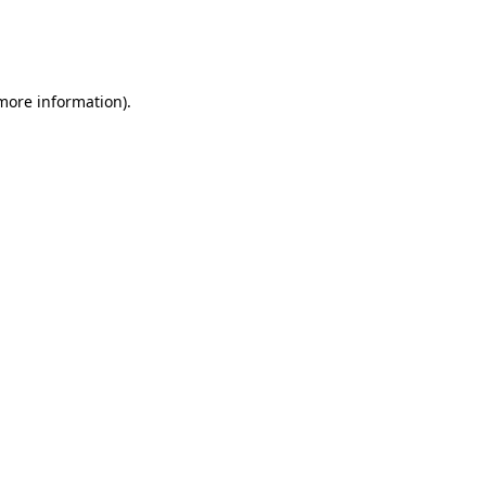
 more information)
.