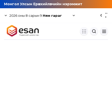
Монгол Улсын Ерөнхийлөгчийн нэрэмжит
--
2026
оны
8
сарын
9
Ням гараг
☾
°
Хуулбар шалгуур
Нэгдсэн сангаас шалгаж
хуулбарын түвшин тогтоох.
Толь бичиг
Монгол хэлний их тайлбар тол
хайх.
Судлаачийн булан
Судалгааны тэмдэглэлээ хадгала
хуваалцах.
Гишүүнчлэл
Унших багц худалдан авах.