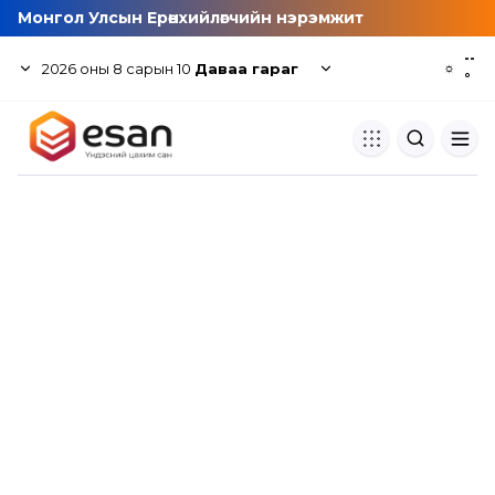
Монгол Улсын Ерөнхийлөгчийн нэрэмжит
--
2026
оны
8
сарын
10
Даваа гараг
☼
°
Хуулбар шалгуур
Нэгдсэн сангаас шалгаж
хуулбарын түвшин тогтоох.
Толь бичиг
Монгол хэлний их тайлбар тол
хайх.
Судлаачийн булан
Судалгааны тэмдэглэлээ хадгала
хуваалцах.
Гишүүнчлэл
Унших багц худалдан авах.