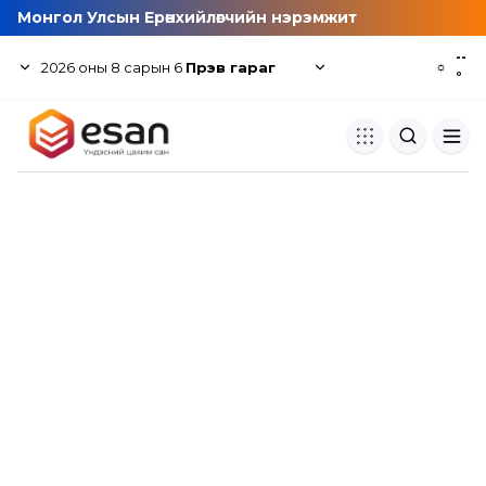
Монгол Улсын Ерөнхийлөгчийн нэрэмжит
--
2026
оны
8
сарын
6
Пүрэв гараг
☼
°
Хуулбар шалгуур
Нэгдсэн сангаас шалгаж
хуулбарын түвшин тогтоох.
Толь бичиг
Монгол хэлний их тайлбар тол
хайх.
Судлаачийн булан
Судалгааны тэмдэглэлээ хадгала
хуваалцах.
Гишүүнчлэл
Унших багц худалдан авах.