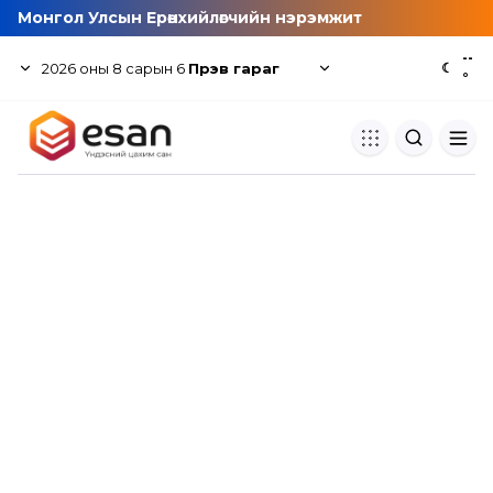
Монгол Улсын Ерөнхийлөгчийн нэрэмжит
--
2026
оны
8
сарын
6
Пүрэв гараг
☾
°
Хуулбар шалгуур
Нэгдсэн сангаас шалгаж
хуулбарын түвшин тогтоох.
Толь бичиг
Монгол хэлний их тайлбар тол
хайх.
Судлаачийн булан
Судалгааны тэмдэглэлээ хадгала
хуваалцах.
Гишүүнчлэл
Унших багц худалдан авах.