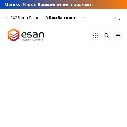
Монгол Улсын Ерөнхийлөгчийн нэрэмжит
--
2026
оны
8
сарын
8
Бямба гариг
☼
°
Хуулбар шалгуур
Нэгдсэн сангаас шалгаж
хуулбарын түвшин тогтоох.
Толь бичиг
Монгол хэлний их тайлбар тол
хайх.
Судлаачийн булан
Судалгааны тэмдэглэлээ хадгала
хуваалцах.
Гишүүнчлэл
Унших багц худалдан авах.