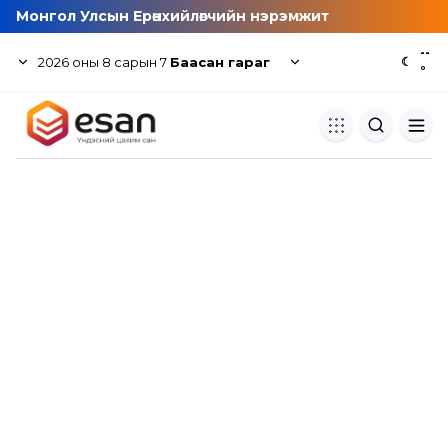
Монгол Улсын Ерөнхийлөгчийн нэрэмжит
--
2026
оны
8
сарын
7
Баасан гараг
☾
°
Хуулбар шалгуур
Нэгдсэн сангаас шалгаж
хуулбарын түвшин тогтоох.
Толь бичиг
Монгол хэлний их тайлбар тол
хайх.
Судлаачийн булан
Судалгааны тэмдэглэлээ хадгала
хуваалцах.
Гишүүнчлэл
Унших багц худалдан авах.