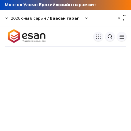
Монгол Улсын Ерөнхийлөгчийн нэрэмжит
--
2026
оны
8
сарын
7
Баасан гараг
☼
°
Хуулбар шалгуур
Нэгдсэн сангаас шалгаж
хуулбарын түвшин тогтоох.
Толь бичиг
Монгол хэлний их тайлбар тол
хайх.
Судлаачийн булан
Судалгааны тэмдэглэлээ хадгала
хуваалцах.
Гишүүнчлэл
Унших багц худалдан авах.