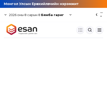
Монгол Улсын Ерөнхийлөгчийн нэрэмжит
--
2026
оны
8
сарын
8
Бямба гариг
☾
°
Хуулбар шалгуур
Нэгдсэн сангаас шалгаж
хуулбарын түвшин тогтоох.
Толь бичиг
Монгол хэлний их тайлбар тол
хайх.
Судлаачийн булан
Судалгааны тэмдэглэлээ хадгала
хуваалцах.
Гишүүнчлэл
Унших багц худалдан авах.