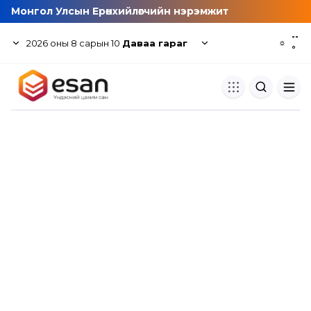
Монгол Улсын Ерөнхийлөгчийн нэрэмжит
--
2026
оны
8
сарын
10
Даваа гараг
☼
°
Хуулбар шалгуур
Нэгдсэн сангаас шалгаж
хуулбарын түвшин тогтоох.
Толь бичиг
Монгол хэлний их тайлбар тол
хайх.
Судлаачийн булан
Судалгааны тэмдэглэлээ хадгала
хуваалцах.
Гишүүнчлэл
Унших багц худалдан авах.