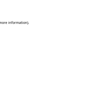
 more information)
.