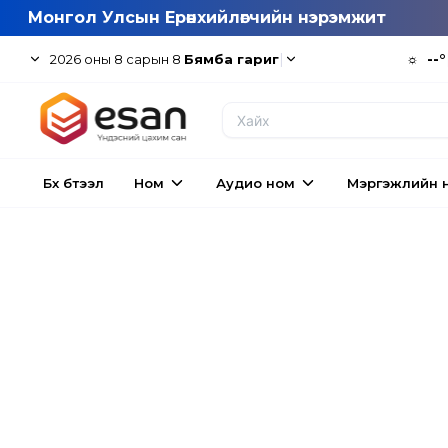
Монгол Улсын Ерөнхийлөгчийн нэрэмжит
|
☼
--°
2026
оны
8
сарын
8
Бямба гариг
Бүх бүтээл
Ном
Аудио ном
Мэргэжлийн 