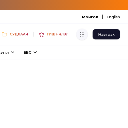
|
Монгол
English
|
Нэвтрэх
СУДЛААЧ
ГИШҮҮНЧЛЭЛ
Хуулбар шалгуур
этгүүл
ЕБС
Нэгдсэн сангаас шалгаж
хуулбарын түвшин тогтоох.
Толь бичиг
Монгол хэлний их тайлбар толиос
хайх.
Судлаачийн булан
Судалгааны тэмдэглэлээ хадгалах,
хуваалцах.
Гишүүнчлэл
Унших багц худалдан авах.