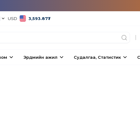
|
USD
3,593.87
₮
|
ном
Эрдмийн ажил
Судалгаа, Статистик
С