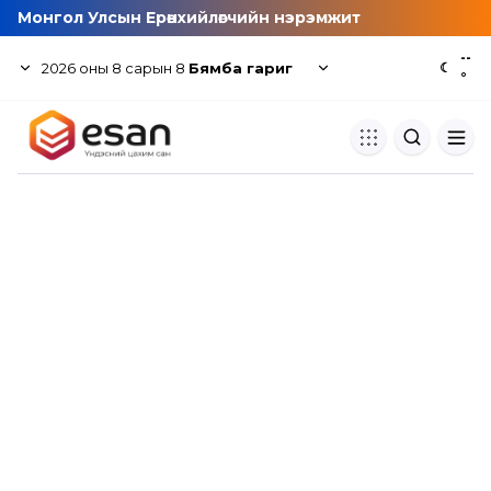
Монгол Улсын Ерөнхийлөгчийн нэрэмжит
--
2026
оны
8
сарын
8
Бямба гариг
☾
°
Хуулбар шалгуур
Нэгдсэн сангаас шалгаж
хуулбарын түвшин тогтоох.
Толь бичиг
Монгол хэлний их тайлбар тол
хайх.
Судлаачийн булан
Судалгааны тэмдэглэлээ хадгала
хуваалцах.
Гишүүнчлэл
Унших багц худалдан авах.