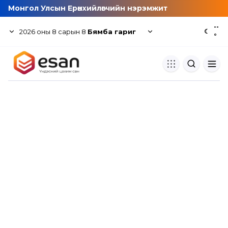
Монгол Улсын Ерөнхийлөгчийн нэрэмжит
--
2026
оны
8
сарын
8
Бямба гариг
☾
°
Хуулбар шалгуур
Нэгдсэн сангаас шалгаж
хуулбарын түвшин тогтоох.
Толь бичиг
Монгол хэлний их тайлбар тол
хайх.
Судлаачийн булан
Судалгааны тэмдэглэлээ хадгала
хуваалцах.
Гишүүнчлэл
Унших багц худалдан авах.