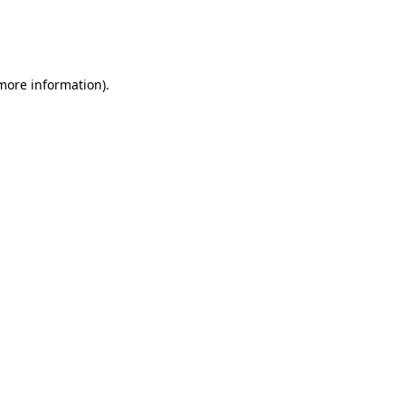
 more information)
.