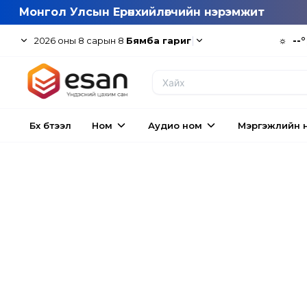
Монгол Улсын Ерөнхийлөгчийн нэрэмжит
|
☼
--°
2026
оны
8
сарын
8
Бямба гариг
Бүх бүтээл
Ном
Аудио ном
Мэргэжлийн 