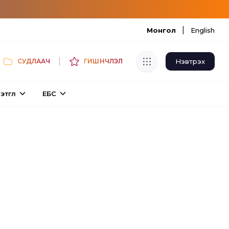
|
Монгол
English
|
Нэвтрэх
СУДЛААЧ
ГИШҮҮНЧЛЭЛ
Хуулбар шалгуур
этгүүл
ЕБС
Нэгдсэн сангаас шалгаж
хуулбарын түвшин тогтоох.
Толь бичиг
Монгол хэлний их тайлбар толиос
хайх.
Судлаачийн булан
Судалгааны тэмдэглэлээ хадгалах,
хуваалцах.
Гишүүнчлэл
Унших багц худалдан авах.