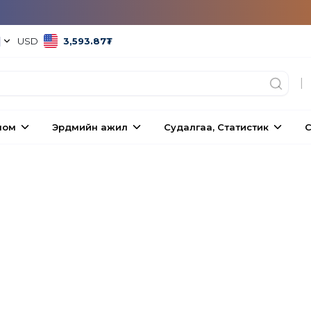
|
USD
3,593.87
₮
|
ном
Эрдмийн ажил
Судалгаа, Статистик
С