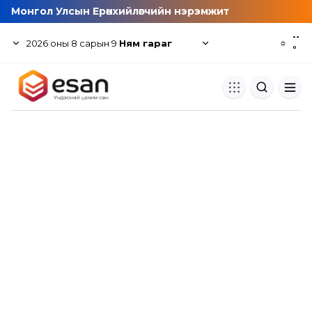
Монгол Улсын Ерөнхийлөгчийн нэрэмжит
--
2026
оны
8
сарын
9
Ням гараг
☼
°
Хуулбар шалгуур
Нэгдсэн сангаас шалгаж
хуулбарын түвшин тогтоох.
Толь бичиг
Монгол хэлний их тайлбар тол
хайх.
Судлаачийн булан
Судалгааны тэмдэглэлээ хадгала
хуваалцах.
Гишүүнчлэл
Унших багц худалдан авах.