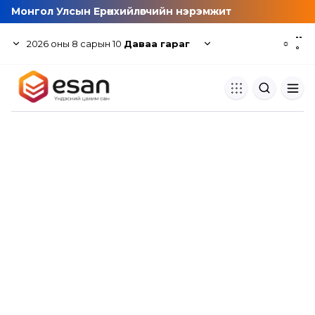
Монгол Улсын Ерөнхийлөгчийн нэрэмжит
--
2026
оны
8
сарын
10
Даваа гараг
☼
°
Хуулбар шалгуур
Нэгдсэн сангаас шалгаж
хуулбарын түвшин тогтоох.
Толь бичиг
Монгол хэлний их тайлбар тол
хайх.
Судлаачийн булан
Судалгааны тэмдэглэлээ хадгала
хуваалцах.
Гишүүнчлэл
Унших багц худалдан авах.