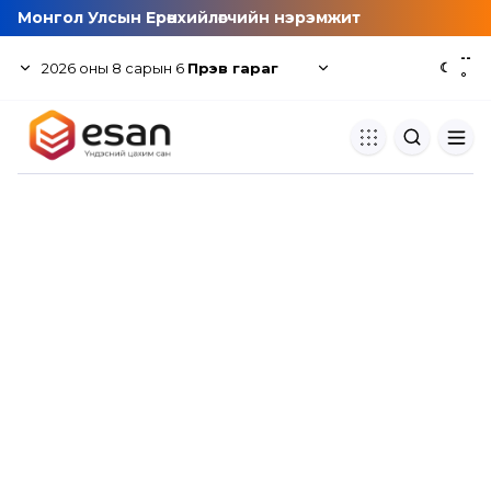
Монгол Улсын Ерөнхийлөгчийн нэрэмжит
--
2026
оны
8
сарын
6
Пүрэв гараг
☾
°
Хуулбар шалгуур
Нэгдсэн сангаас шалгаж
хуулбарын түвшин тогтоох.
Толь бичиг
Монгол хэлний их тайлбар тол
хайх.
Судлаачийн булан
Судалгааны тэмдэглэлээ хадгала
хуваалцах.
Гишүүнчлэл
Унших багц худалдан авах.