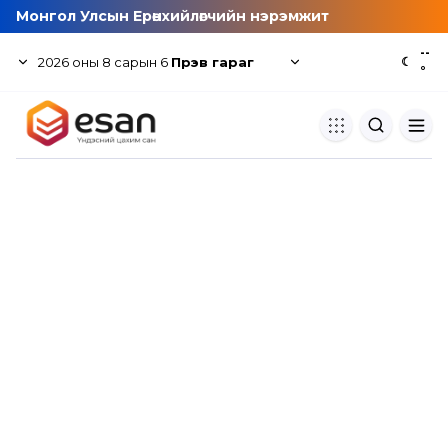
Монгол Улсын Ерөнхийлөгчийн нэрэмжит
--
2026
оны
8
сарын
6
Пүрэв гараг
☾
°
Хуулбар шалгуур
Нэгдсэн сангаас шалгаж
хуулбарын түвшин тогтоох.
Толь бичиг
Монгол хэлний их тайлбар тол
хайх.
Судлаачийн булан
Судалгааны тэмдэглэлээ хадгала
хуваалцах.
Гишүүнчлэл
Унших багц худалдан авах.