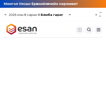
Монгол Улсын Ерөнхийлөгчийн нэрэмжит
--
2026
оны
8
сарын
8
Бямба гариг
☼
°
Хуулбар шалгуур
Нэгдсэн сангаас шалгаж
хуулбарын түвшин тогтоох.
Толь бичиг
Монгол хэлний их тайлбар тол
хайх.
Судлаачийн булан
Судалгааны тэмдэглэлээ хадгала
хуваалцах.
Гишүүнчлэл
Унших багц худалдан авах.