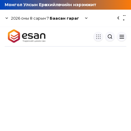
Монгол Улсын Ерөнхийлөгчийн нэрэмжит
--
2026
оны
8
сарын
7
Баасан гараг
☾
°
Хуулбар шалгуур
Нэгдсэн сангаас шалгаж
хуулбарын түвшин тогтоох.
Толь бичиг
Монгол хэлний их тайлбар тол
хайх.
Судлаачийн булан
Судалгааны тэмдэглэлээ хадгала
хуваалцах.
Гишүүнчлэл
Унших багц худалдан авах.