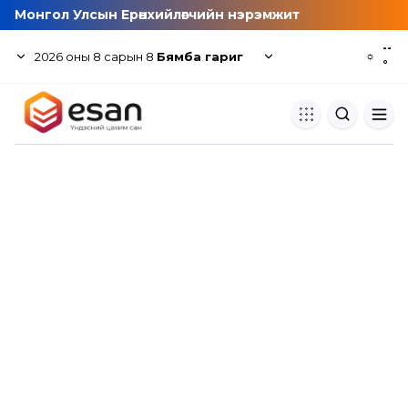
Монгол Улсын Ерөнхийлөгчийн нэрэмжит
--
2026
оны
8
сарын
8
Бямба гариг
☼
°
Хуулбар шалгуур
Нэгдсэн сангаас шалгаж
хуулбарын түвшин тогтоох.
Толь бичиг
Монгол хэлний их тайлбар тол
хайх.
Судлаачийн булан
Судалгааны тэмдэглэлээ хадгала
хуваалцах.
Гишүүнчлэл
Унших багц худалдан авах.