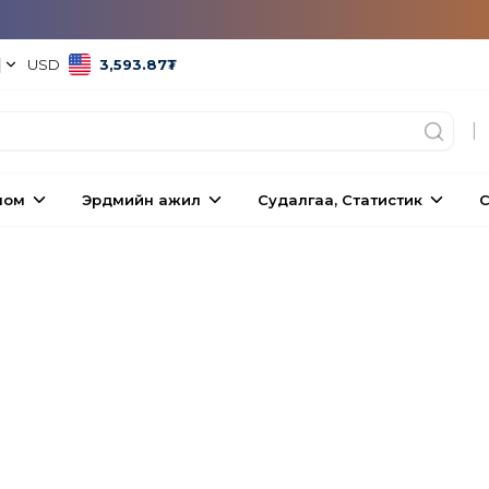
|
USD
3,593.87
₮
|
ном
Эрдмийн ажил
Судалгаа, Статистик
С