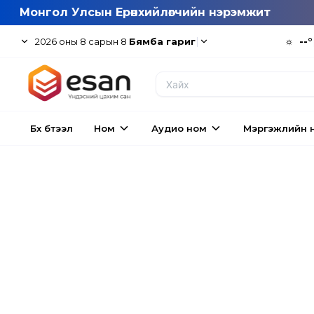
Монгол Улсын Ерөнхийлөгчийн нэрэмжит
|
☼
--°
2026
оны
8
сарын
8
Бямба гариг
Бүх бүтээл
Ном
Аудио ном
Мэргэжлийн 