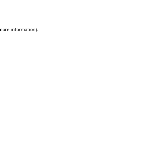
 more information)
.