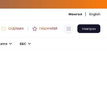
|
Монгол
English
|
Нэвтрэх
СУДЛААЧ
ГИШҮҮНЧЛЭЛ
Хуулбар шалгуур
этгүүл
ЕБС
Нэгдсэн сангаас шалгаж
хуулбарын түвшин тогтоох.
Толь бичиг
Монгол хэлний их тайлбар толиос
хайх.
Судлаачийн булан
Судалгааны тэмдэглэлээ хадгалах,
хуваалцах.
Гишүүнчлэл
Унших багц худалдан авах.